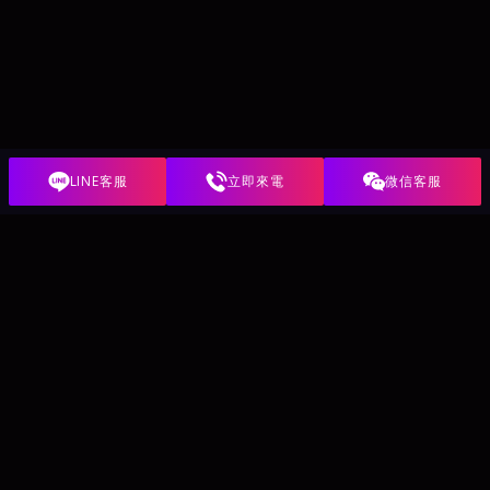
LINE客服
立即來電
微信客服
精選優質酒店會館
大台北優質酒店會館任君選擇，敬請關注我們夜王娛樂
酒店消費常見問題
第一次來酒店，不知道怎麼消費？老司機也有疑惑想釐清？夜王
娛樂專業客服為您一一解答，讓您輕鬆上手、放心消費。