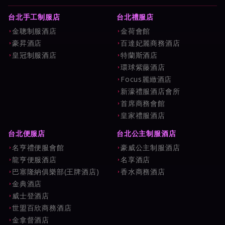
台北手工制服店
台北禮服店
金聰制服酒店
金荷會館
豪昇酒店
百達妃麗商務酒店
皇冠制服酒店
特蘭斯酒店
環球紫藤酒店
Focus麗緻酒店
新濠禮服酒店會所
首席商務會館
皇家禮服酒店
台北便服店
台北公主制服酒店
名亨禮便服會館
豪威公主制服酒店
龍亨便服酒店
名享酒店
巴塞隆納俱樂部(王牌酒店)
香水商務酒店
金典酒店
威士登酒店
世盟百欣商務酒店
金拿督酒店