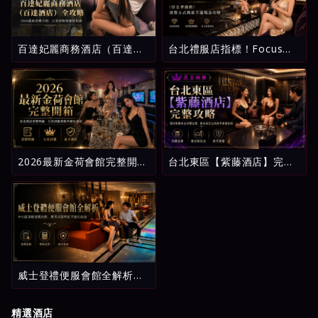
百達妃麗商務酒店（百達酒
台北禮服店指標！Focus酒
店）全攻略：2026最新消費
店（原忠孝麗緻）消費方式
介紹、五星評級與避坑指南
與新手進場全攻略
2026最新金荷會館完整開
台北東區【紫藤酒店】完整
箱：台北酒店消費明細、五
攻略：環球紫藤名店消費試
星評鑑與新手避坑指南
算、看台制玩法與新手避雷
指南
威士登禮便服會館全解析：
中山區頂級消費流程、費用
試算與新手避坑指南
精選酒店