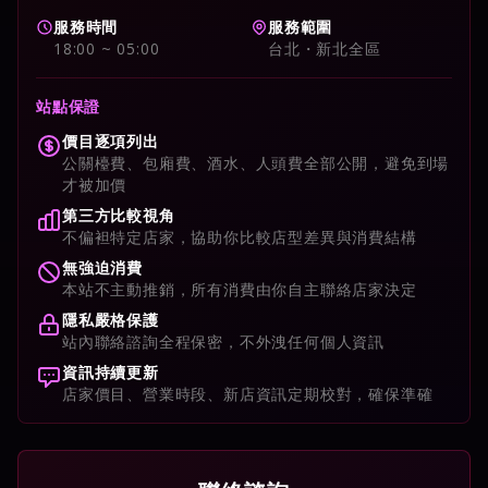
服務時間
服務範圍
18:00 ~ 05:00
台北・新北全區
站點保證
價目逐項列出
公關檯費、包廂費、酒水、人頭費全部公開，避免到場
才被加價
第三方比較視角
不偏袒特定店家，協助你比較店型差異與消費結構
無強迫消費
本站不主動推銷，所有消費由你自主聯絡店家決定
隱私嚴格保護
站內聯絡諮詢全程保密，不外洩任何個人資訊
資訊持續更新
店家價目、營業時段、新店資訊定期校對，確保準確