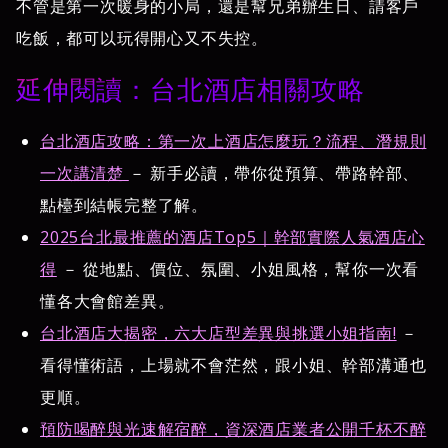
不管是第一次暖身的小局，還是幫兄弟辦生日、請客戶
吃飯，都可以玩得開心又不失控。
延伸閱讀：台北酒店相關攻略
台北酒店攻略：第一次上酒店怎麼玩？流程、潛規則
一次講清楚
－ 新手必讀，帶你從預算、帶路幹部、
點檯到結帳完整了解。
2025台北最推薦的酒店Top5｜幹部實際人氣酒店心
得
－ 從地點、價位、氛圍、小姐風格，幫你一次看
懂各大會館差異。
台北酒店大揭密，六大店型差異與挑選小姐指南!
－
看得懂術語，上場就不會茫然，跟小姐、幹部溝通也
更順。
預防喝醉與光速解宿醉，資深酒店業者公開千杯不醉