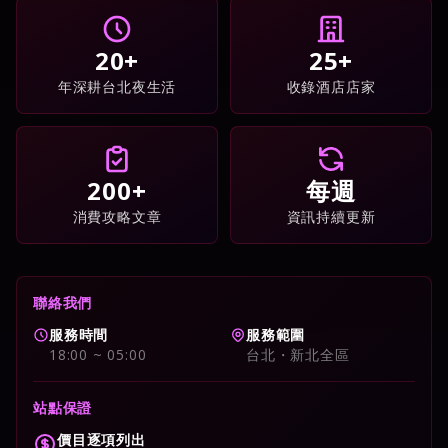
20+
25+
年深耕台北夜生活
收錄酒店店家
200+
每週
消費攻略文章
資訊持續更新
聯絡我們
服務時間
服務範圍
18:00 ~ 05:00
台北・新北全區
站點保證
價目逐項列出