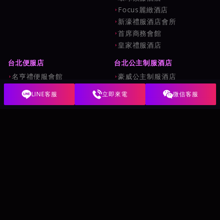
Focus麗緻酒店
新濠禮服酒店會所
首席商務會館
皇家禮服酒店
台北便服店
台北公主制服酒店
名亨禮便服會館
豪威公主制服酒店
龍亨便服酒店
名享酒店
LINE客服
立即來電
微信客服
巴塞隆納俱樂部(王牌酒店)
香水商務酒店
金典酒店
威士登酒店
世盟百欣商務酒店
金拿督酒店
威晶酒店
101酒店會館
夜王娛樂為台北酒店資訊整理站，內容力求透明真實。本站僅提
供合法娛樂消費資訊，協助朋友們安心了解、自主選擇。