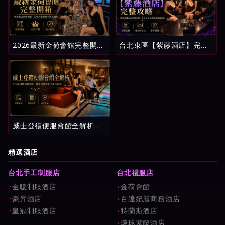
2026最新金荷會館完整開
台北東區【紫藤酒店】完整
箱：台北酒店消費明細、五
攻略：環球紫藤名店消費試
星評鑑與新手避坑指南
算、看台制玩法與新手避雷
指南
威士登禮便服會館全解析：
中山區頂級消費流程、費用
試算與新手避坑指南
精選酒店
台北手工制服店
台北禮服店
金聰制服酒店
金荷會館
豪昇酒店
百達妃麗商務酒店
皇冠制服酒店
特蘭斯酒店
環球紫藤酒店