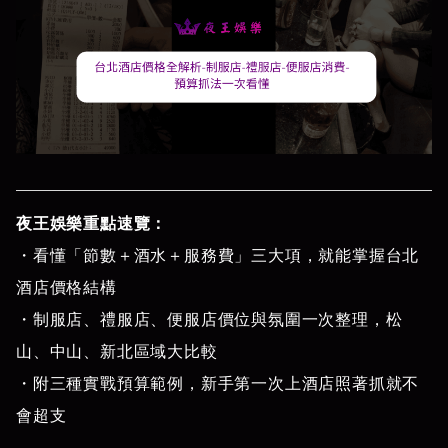
夜王娛樂重點速覽：
・看懂「節數＋酒水＋服務費」三大項，就能掌握台北
酒店價格結構
・制服店、禮服店、便服店價位與氛圍一次整理，松
山、中山、新北區域大比較
・附三種實戰預算範例，新手第一次上酒店照著抓就不
會超支