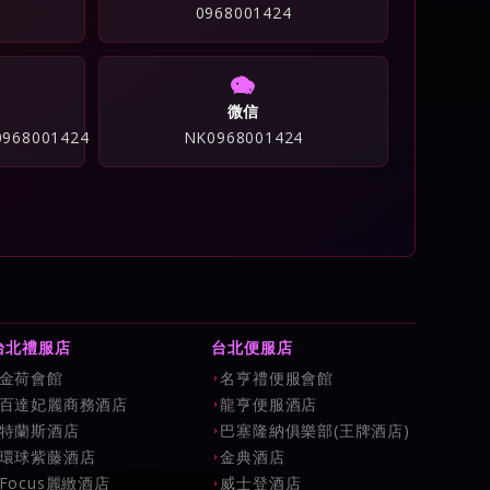
0968001424
微信
/0968001424
NK0968001424
台北禮服店
台北便服店
金荷會館
名亨禮便服會館
百達妃麗商務酒店
龍亨便服酒店
特蘭斯酒店
巴塞隆納俱樂部(王牌酒店)
環球紫藤酒店
金典酒店
Focus麗緻酒店
威士登酒店