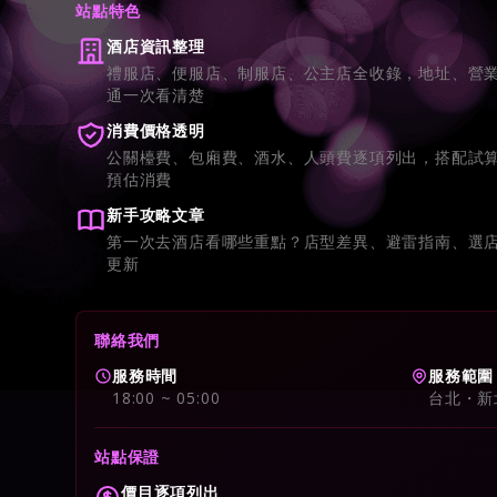
站點特色
酒店資訊整理
禮服店、便服店、制服店、公主店全收錄，地址、營
通一次看清楚
消費價格透明
公關檯費、包廂費、酒水、人頭費逐項列出，搭配試
預估消費
新手攻略文章
第一次去酒店看哪些重點？店型差異、避雷指南、選
更新
聯絡我們
服務時間
服務範圍
18:00 ~ 05:00
台北・新
站點保證
價目逐項列出