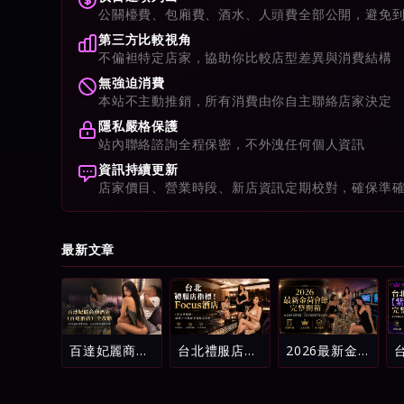
公關檯費、包廂費、酒水、人頭費全部公開，避免
第三方比較視角
不偏袒特定店家，協助你比較店型差異與消費結構
無強迫消費
本站不主動推銷，所有消費由你自主聯絡店家決定
隱私嚴格保護
站內聯絡諮詢全程保密，不外洩任何個人資訊
資訊持續更新
店家價目、營業時段、新店資訊定期校對，確保準
最新文章
百達妃麗商務
台北禮服店指
2026最新金
酒店（百達酒
標！Focus酒
荷會館完整開
店）全攻略：
店（原忠孝麗
箱：台北酒店