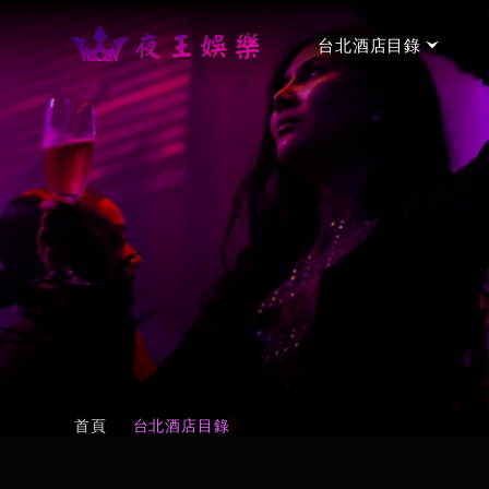
台北酒店目錄
台北手工制服店
→
金聰制服酒店
⭐⭐⭐
台北禮服店
→
金荷會館
⭐⭐⭐
新濠禮服酒店會所
⭐⭐⭐
台北便服店
→
首頁
台北酒店目錄
名亨禮便服會館
⭐⭐⭐⭐