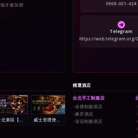
0968-001-424
到場才被加價
Telegram
https://web.telegram.org
確
精選酒店
台北手工制服店
金聰制服酒店
豪昇酒店
台北東區【紫
威士登禮便服
皇冠制服酒店
藤酒店】完整
會館全解析：
攻略：環球紫
中山區頂級消