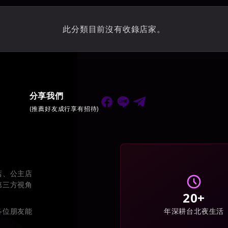
金拿督酒店
威晶酒店
101酒店會
此分類目前沒有收錄店家。
⭐⭐⭐⭐
⭐⭐⭐⭐
⭐⭐⭐⭐⭐
名享酒店
香水商務酒店
⭐⭐⭐⭐⭐
⭐⭐⭐⭐
分享我們
(推薦好友成行享有招待)
店、公主店
第三方視角
20+
年深耕台北夜生活
各位朋友能