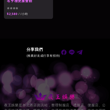
名亨禮便服會館
⭐⭐⭐⭐
$2,580
/ /小時
分享我們
(推薦好友成行享有招待)
夜王娛樂是台北酒店資訊站，整理制服店、禮服店、便服店、公