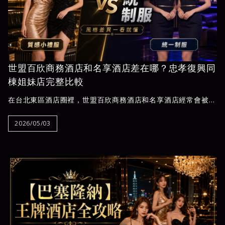
世盟百欣商務酒店和名享酒店差在哪？忠孝復興同
棟姐妹店完整比較
在台北東區酒店圈裡，世盟百欣商務酒店和名享酒店經常會被放
在一起比較，原因很簡單：兩間都位於台北市忠孝東路三段305
號，鄰近捷運忠孝復興站與SOGO商圈，而且彼此屬於同棟樓的
2026/05/03
姐妹店配置。對第一次查台北酒店的人來說，很容易以為兩間只
是名字不同，實際上卻不太清楚該怎麼選。