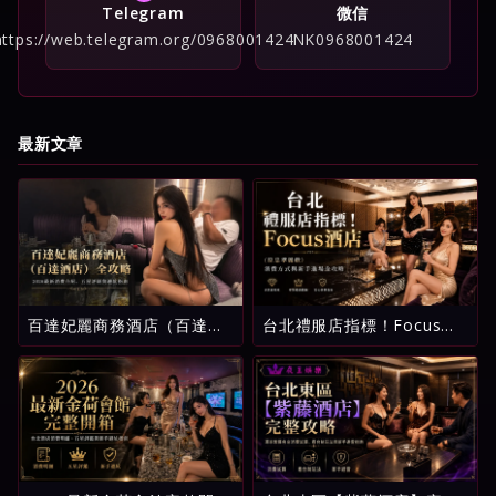
Telegram
微信
https://web.telegram.org/0968001424
NK0968001424
最新文章
百達妃麗商務酒店（百達酒
台北禮服店指標！Focus酒
店）全攻略：2026最新消費
店（原忠孝麗緻）消費方式
介紹、五星評級與避坑指南
與新手進場全攻略