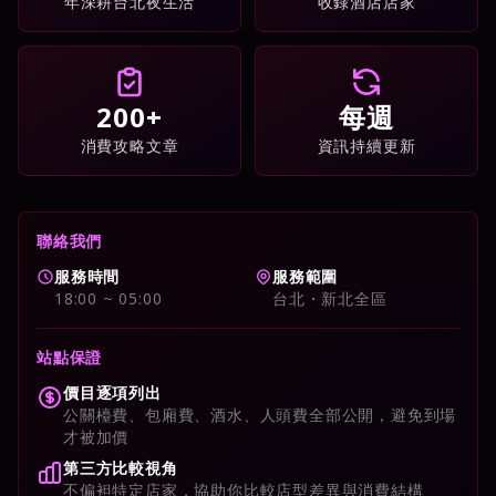
年深耕台北夜生活
收錄酒店店家
200+
每週
消費攻略文章
資訊持續更新
聯絡我們
服務時間
服務範圍
18:00 ~ 05:00
台北・新北全區
站點保證
價目逐項列出
公關檯費、包廂費、酒水、人頭費全部公開，避免到場
才被加價
第三方比較視角
不偏袒特定店家，協助你比較店型差異與消費結構