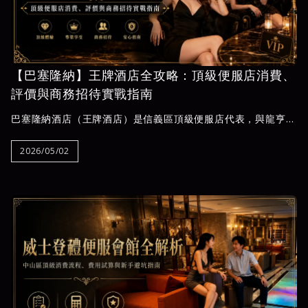
【巴塞隆納】王牌酒店全攻略：頂級便服店消費、
評價與商務招待實戰指南
巴塞隆納酒店（王牌酒店）是信義區頂級便服店代表，與龍亨酒
店、101頂級招待會所並列三大巨頭。本文完整解析消費試算、
公關類型、進場流程與商務招待安排，並揭露新手常踩的費用陷
2026/05/02
阱，由夜王娛樂提供透明報價與五星評分，協助你在進場前掌握
所有細節。