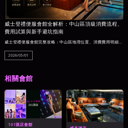
威士登禮便服會館全解析：中山區頂級消費流程、
費用試算與新手避坑指南
威士登禮便服會館完整攻略：中山區地理位置、消費費用明細
（包廂費、台費、人頭費）、進場流程Step by Step，以及新
手常見誤區破解。夜王娛樂提供透明費用試算與18:00–05:00專
2026/05/01
業客服，幫你安心規劃每一次消費。
相關會館
101酒店會館