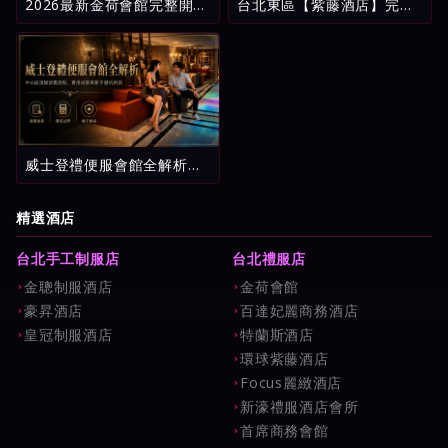
2026最新金荷會館完整開
台北東區【紫藤酒店】完整
箱：台北酒店消費明細、五
攻略：環球紫藤名店消費試
星評鑑與新手避坑指南
算、看台制玩法與新手避雷
指南
威士登禮便服會館全解析：
中山區頂級消費流程、費用
試算與新手避坑指南
精選酒店
台北手工制服店
台北禮服店
金聰制服酒店
金荷會館
豪昇酒店
百達妃麗商務酒店
皇冠制服酒店
特蘭斯酒店
環球紫藤酒店
Focus麗緻酒店
新濠禮服酒店會所
首席商務會館