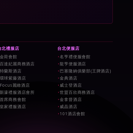
台北禮服店
台北便服店
金荷會館
名亨禮便服會館
百達妃麗商務酒店
龍亨便服酒店
特蘭斯酒店
巴塞隆納俱樂部(王牌酒店)
環球紫藤酒店
金典酒店
Focus麗緻酒店
威士登酒店
新濠禮服酒店會所
世盟百欣商務酒店
首席商務會館
金拿督酒店
皇家禮服酒店
威晶酒店
101酒店會館