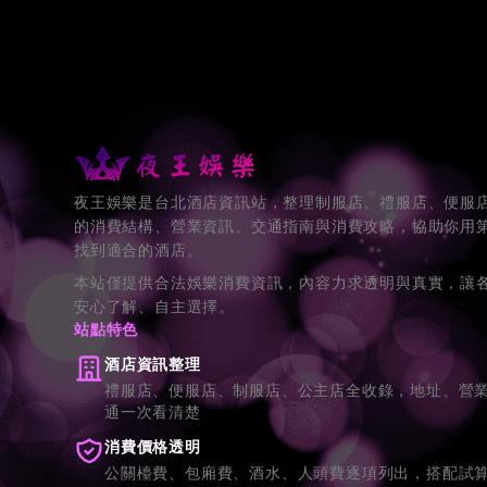
夜王娛樂是台北酒店資訊站，整理制服店、禮服店、便服
的消費結構、營業資訊、交通指南與消費攻略，協助你用
找到適合的酒店。
本站僅提供合法娛樂消費資訊，內容力求透明與真實，讓
安心了解、自主選擇。
站點特色
酒店資訊整理
禮服店、便服店、制服店、公主店全收錄，地址、營
通一次看清楚
消費價格透明
公關檯費、包廂費、酒水、人頭費逐項列出，搭配試