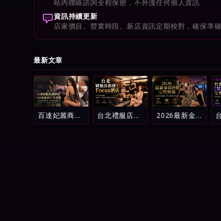
站內聯絡諮詢全程保密，不外洩任何個人資訊
資訊持續更新
店家價目、營業時段、新店資訊定期校對，確保準
最新文章
百達妃麗商務
台北禮服店指
2026最新金
酒店（百達酒
標！Focus酒
荷會館完整開
店）全攻略：
店（原忠孝麗
箱：台北酒店
2026最新消
緻）消費方式
消費明細、五
費介紹、五星
與新手進場全
星評鑑與新手
評級與避坑指
攻略
避坑指南
南