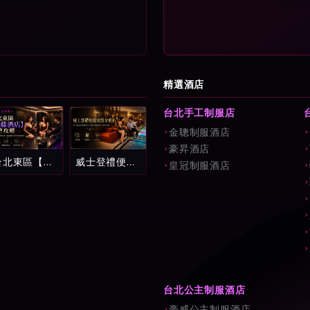
確
精選酒店
台北手工制服店
金聰制服酒店
豪昇酒店
台北東區【紫
威士登禮便服
皇冠制服酒店
藤酒店】完整
會館全解析：
攻略：環球紫
中山區頂級消
藤名店消費試
費流程、費用
算、看台制玩
試算與新手避
法與新手避雷
坑指南
指南
台北公主制服酒店
豪威公主制服酒店