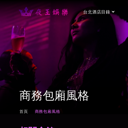
台北酒店目錄
台北手工制服店
→
金聰制服酒店
⭐⭐⭐
台北禮服店
→
金荷會館
⭐⭐⭐
商務包廂風格
新濠禮服酒店會所
⭐⭐⭐
台北便服店
→
首頁
商務包廂風格
名亨禮便服會館
⭐⭐⭐⭐