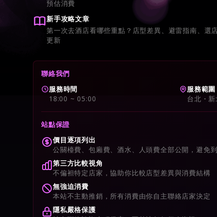
預估消費
新手攻略文章
第一次去酒店看哪些重點？店型差異、避雷指南、選
更新
聯絡我們
服務時間
服務範圍
18:00 ~ 05:00
台北・新
站點保證
價目逐項列出
公關檯費、包廂費、酒水、人頭費全部公開，避免
第三方比較視角
不偏袒特定店家，協助你比較店型差異與消費結構
無強迫消費
本站不主動推銷，所有消費由你自主聯絡店家決定
隱私嚴格保護