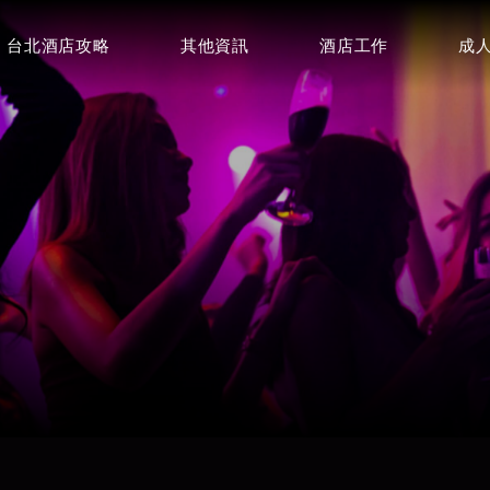
台北酒店攻略
其他資訊
酒店工作
成
豪昇酒店
皇冠制服酒店
⭐⭐⭐
⭐⭐⭐
百達妃麗商務酒店
特蘭斯酒店
環球紫藤酒
⭐⭐⭐
⭐⭐⭐⭐
⭐⭐⭐
首席商務會館
皇家禮服酒店
⭐⭐⭐⭐
⭐⭐⭐⭐
龍亨便服酒店
巴塞隆納俱樂部(王牌酒店)
金典酒店
⭐⭐⭐⭐⭐
⭐⭐⭐⭐⭐
⭐⭐⭐⭐