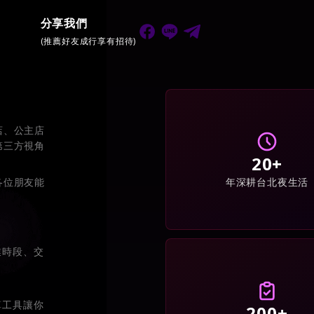
分享我們
(推薦好友成行享有招待)
店、公主店
第三方視角
20+
年深耕台北夜生活
各位朋友能
業時段、交
算工具讓你
200+