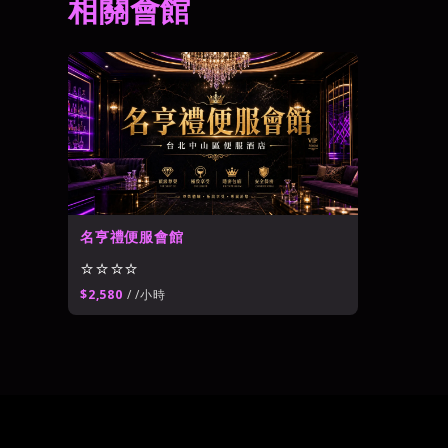
相關會館
世盟百欣商務酒店
⭐⭐⭐⭐
台北公主制服酒店
→
豪威公主制服酒店
⭐⭐⭐⭐
名亨禮便服會館
⭐⭐⭐⭐
$2,580
/ /小時