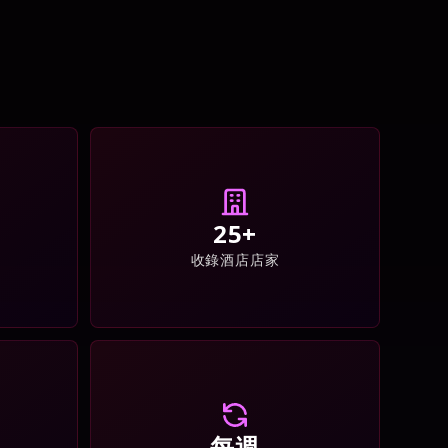
25+
收錄酒店店家
每週