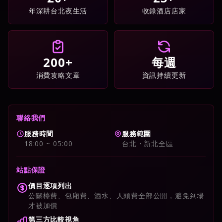
年深耕台北夜生活
收錄酒店店家
200+
每週
消費攻略文章
資訊持續更新
聯絡我們
服務時間
服務範圍
18:00 ~ 05:00
台北・新北全區
站點保證
價目逐項列出
公關檯費、包廂費、酒水、人頭費全部公開，避免到場
才被加價
第三方比較視角