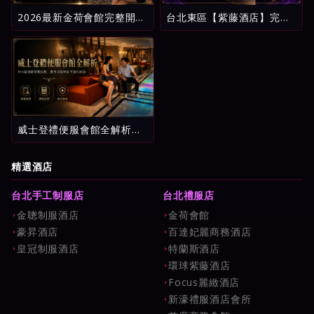
2026最新金荷會館完整開
台北東區【紫藤酒店】完整
箱：台北酒店消費明細、五
攻略：環球紫藤名店消費試
星評鑑與新手避坑指南
算、看台制玩法與新手避雷
指南
威士登禮便服會館全解析：
中山區頂級消費流程、費用
試算與新手避坑指南
精選酒店
台北手工制服店
台北禮服店
金聰制服酒店
金荷會館
豪昇酒店
百達妃麗商務酒店
皇冠制服酒店
特蘭斯酒店
環球紫藤酒店
Focus麗緻酒店
新濠禮服酒店會所