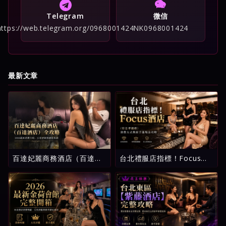
Telegram
微信
https://web.telegram.org/0968001424
NK0968001424
最新文章
百達妃麗商務酒店（百達酒
台北禮服店指標！Focus酒
店）全攻略：2026最新消費
店（原忠孝麗緻）消費方式
介紹、五星評級與避坑指南
與新手進場全攻略