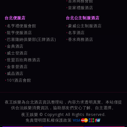
首席商務會館
皇家禮服酒店
台北便服店
台北公主制服酒店
名亨禮便服會館
豪威公主制服酒店
龍亨便服酒店
名享酒店
巴塞隆納俱樂部(王牌酒店)
香水商務酒店
金典酒店
威士登酒店
世盟百欣商務酒店
金拿督酒店
威晶酒店
101酒店會館
夜王娛樂為台北酒店資訊整理站，內容力求透明真實。本站僅提
供合法娛樂消費資訊，協助朋友們安心了解、自主選擇。
夜王娛樂 © Copyright All Rights Reserved.
免責聲明
隱私權保護政策