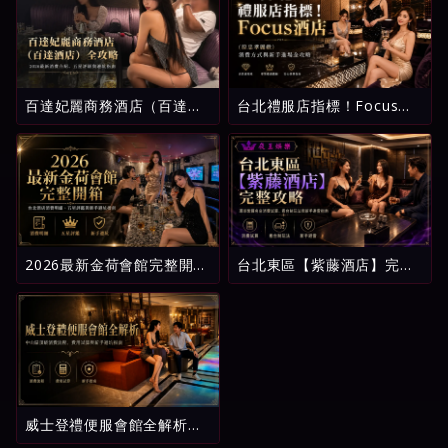
百達妃麗商務酒店（百達酒
台北禮服店指標！Focus酒
店）全攻略：2026最新消費
店（原忠孝麗緻）消費方式
介紹、五星評級與避坑指南
與新手進場全攻略
2026最新金荷會館完整開
台北東區【紫藤酒店】完整
箱：台北酒店消費明細、五
攻略：環球紫藤名店消費試
星評鑑與新手避坑指南
算、看台制玩法與新手避雷
指南
威士登禮便服會館全解析：
中山區頂級消費流程、費用