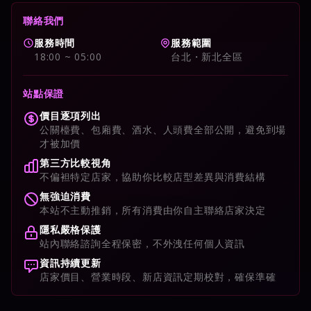
聯絡我們
服務時間
服務範圍
18:00 ~ 05:00
台北・新北全區
站點保證
價目逐項列出
公關檯費、包廂費、酒水、人頭費全部公開，避免到場
才被加價
第三方比較視角
不偏袒特定店家，協助你比較店型差異與消費結構
無強迫消費
本站不主動推銷，所有消費由你自主聯絡店家決定
隱私嚴格保護
站內聯絡諮詢全程保密，不外洩任何個人資訊
資訊持續更新
店家價目、營業時段、新店資訊定期校對，確保準確