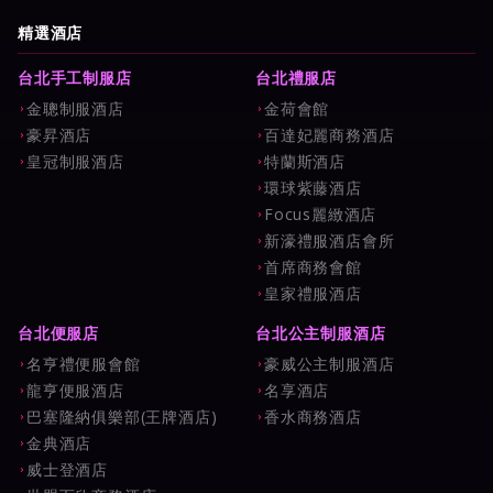
試算與新手避坑指南
精選酒店
台北手工制服店
台北禮服店
金聰制服酒店
金荷會館
豪昇酒店
百達妃麗商務酒店
皇冠制服酒店
特蘭斯酒店
環球紫藤酒店
Focus麗緻酒店
新濠禮服酒店會所
首席商務會館
皇家禮服酒店
台北便服店
台北公主制服酒店
名亨禮便服會館
豪威公主制服酒店
龍亨便服酒店
名享酒店
巴塞隆納俱樂部(王牌酒店)
香水商務酒店
金典酒店
威士登酒店