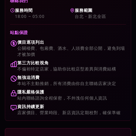
聯絡我們
服務時間
服務範圍
18:00 ~ 05:00
台北・新北全區
站點保證
價目逐項列出
公關檯費、包廂費、酒水、人頭費全部公開，避免到場
才被加價
第三方比較視角
不偏袒特定店家，協助你比較店型差異與消費結構
無強迫消費
本站不主動推銷，所有消費由你自主聯絡店家決定
隱私嚴格保護
站內聯絡諮詢全程保密，不外洩任何個人資訊
資訊持續更新
店家價目、營業時段、新店資訊定期校對，確保準確