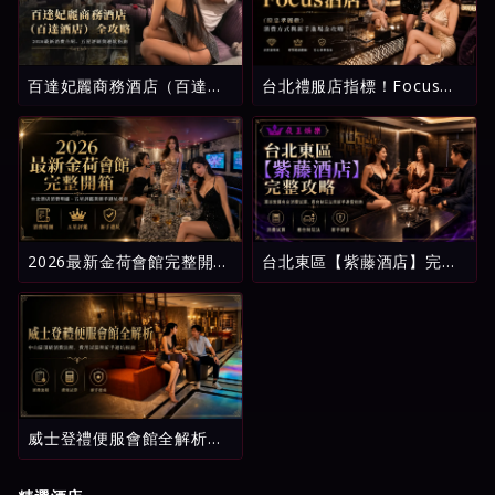
百達妃麗商務酒店（百達酒
台北禮服店指標！Focus酒
店）全攻略：2026最新消費
店（原忠孝麗緻）消費方式
介紹、五星評級與避坑指南
與新手進場全攻略
2026最新金荷會館完整開
台北東區【紫藤酒店】完整
箱：台北酒店消費明細、五
攻略：環球紫藤名店消費試
星評鑑與新手避坑指南
算、看台制玩法與新手避雷
指南
威士登禮便服會館全解析：
中山區頂級消費流程、費用
試算與新手避坑指南