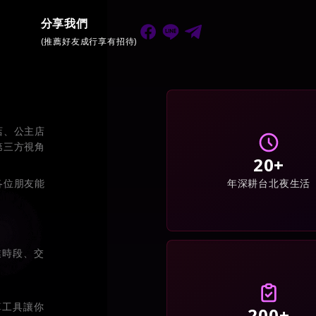
分享我們
(推薦好友成行享有招待)
店、公主店
第三方視角
20+
年深耕台北夜生活
各位朋友能
業時段、交
算工具讓你
200+