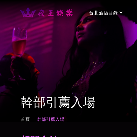
台北酒店目錄
台北手工制服店
→
金聰制服酒店
⭐⭐⭐
台北禮服店
→
金荷會館
⭐⭐⭐
幹部引薦入場
新濠禮服酒店會所
⭐⭐⭐
台北便服店
→
首頁
幹部引薦入場
名亨禮便服會館
⭐⭐⭐⭐