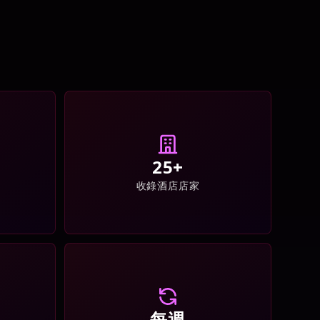
25+
收錄酒店店家
每週