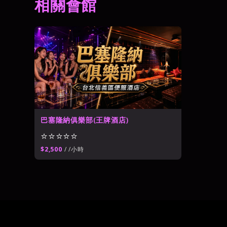
相關會館
世盟百欣商務酒店
⭐⭐⭐⭐
台北公主制服酒店
→
豪威公主制服酒店
⭐⭐⭐⭐
巴塞隆納俱樂部(王牌酒店)
⭐⭐⭐⭐⭐
$2,500
/ /小時