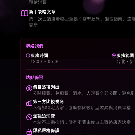
預估消費
新手攻略文章
第一次去酒店看哪些重點？店型差異、避雷指南、選
更新
聯絡我們
服務時間
服務範圍
18:00 ~ 05:00
台北・新
站點保證
價目逐項列出
公關檯費、包廂費、酒水、人頭費全部公開，避免
第三方比較視角
不偏袒特定店家，協助你比較店型差異與消費結構
無強迫消費
本站不主動推銷，所有消費由你自主聯絡店家決定
隱私嚴格保護