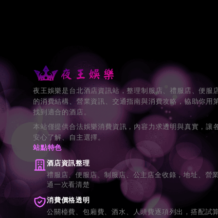
夜王娛樂是台北酒店資訊站，整理制服店、禮服店、便服
的消費結構、營業資訊、交通指南與消費攻略，協助你用
找到適合的酒店。
本站僅提供合法娛樂消費資訊，內容力求透明與真實，讓
安心了解、自主選擇。
站點特色
酒店資訊整理
禮服店、便服店、制服店、公主店全收錄，地址、營
通一次看清楚
消費價格透明
公關檯費、包廂費、酒水、人頭費逐項列出，搭配試