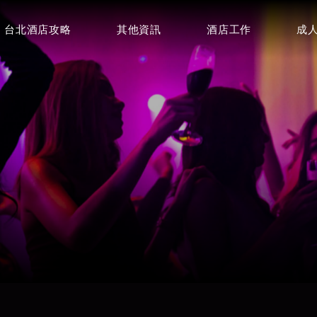
台北酒店攻略
其他資訊
酒店工作
成
豪昇酒店
皇冠制服酒店
⭐⭐⭐
⭐⭐⭐
百達妃麗商務酒店
特蘭斯酒店
環球紫藤酒
⭐⭐⭐
⭐⭐⭐⭐
⭐⭐⭐
首席商務會館
皇家禮服酒店
⭐⭐⭐⭐
⭐⭐⭐⭐
龍亨便服酒店
巴塞隆納俱樂部(王牌酒店)
金典酒店
⭐⭐⭐⭐⭐
⭐⭐⭐⭐⭐
⭐⭐⭐⭐