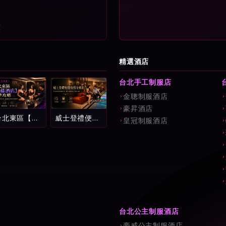
確
精選酒店
台北手工制服店
金聰制服酒店
豪昇酒店
台北東區【紫
威士登禮便服
皇冠制服酒店
藤酒店】完整
會館全解析：
攻略：環球紫
中山區頂級消
藤名店消費試
費流程、費用
算、看台制玩
試算與新手避
法與新手避雷
坑指南
指南
台北公主制服酒店
豪威公主制服酒店