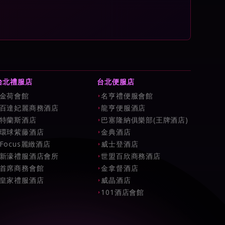
台北禮服店
台北便服店
金荷會館
名亨禮便服會館
百達妃麗商務酒店
龍亨便服酒店
特蘭斯酒店
巴塞隆納俱樂部(王牌酒店)
環球紫藤酒店
金典酒店
Focus麗緻酒店
威士登酒店
新濠禮服酒店會所
世盟百欣商務酒店
首席商務會館
金拿督酒店
皇家禮服酒店
威晶酒店
101酒店會館