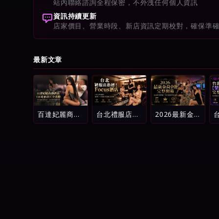
站內聯絡諮詢全程保密，不外洩任何個人資訊
資訊持續更新
店家價目、營業時段、新店資訊定期校對，確保準
最新文章
百達妃麗商務
台北禮服店指
2026最新金
酒店（百達酒
標！Focus酒
荷會館完整開
店）全攻略：
店（原忠孝麗
箱：台北酒店
2026最新消
緻）消費方式
消費明細、五
費介紹、五星
與新手進場全
星評鑑與新手
評級與避坑指
攻略
避坑指南
南