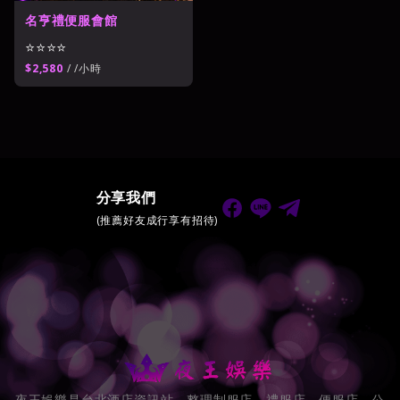
名亨禮便服會館
⭐⭐⭐⭐
$2,580
/ /小時
分享我們
(推薦好友成行享有招待)
夜王娛樂是台北酒店資訊站，整理制服店、禮服店、便服店、公