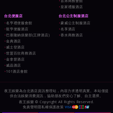
首席商務會館
皇家禮服酒店
台北便服店
台北公主制服酒店
名亨禮便服會館
豪威公主制服酒店
龍亨便服酒店
名享酒店
巴塞隆納俱樂部(王牌酒店)
香水商務酒店
金典酒店
威士登酒店
世盟百欣商務酒店
金拿督酒店
威晶酒店
101酒店會館
夜王娛樂為台北酒店資訊整理站，內容力求透明真實。本站僅提
供合法娛樂消費資訊，協助朋友們安心了解、自主選擇。
夜王娛樂 © Copyright All Rights Reserved.
免責聲明
隱私權保護政策