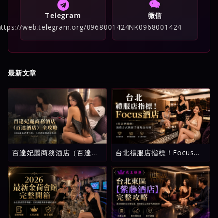
Telegram
微信
https://web.telegram.org/0968001424
NK0968001424
最新文章
百達妃麗商務酒店（百達酒
台北禮服店指標！Focus酒
店）全攻略：2026最新消費
店（原忠孝麗緻）消費方式
介紹、五星評級與避坑指南
與新手進場全攻略