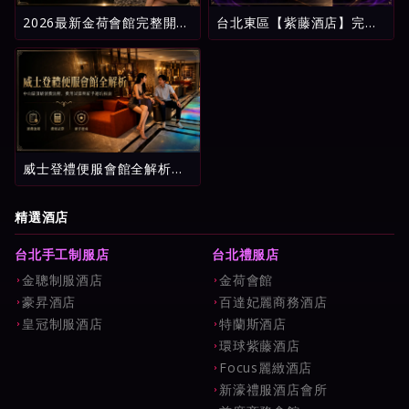
2026最新金荷會館完整開
台北東區【紫藤酒店】完整
箱：台北酒店消費明細、五
攻略：環球紫藤名店消費試
星評鑑與新手避坑指南
算、看台制玩法與新手避雷
指南
威士登禮便服會館全解析：
中山區頂級消費流程、費用
試算與新手避坑指南
精選酒店
台北手工制服店
台北禮服店
金聰制服酒店
金荷會館
豪昇酒店
百達妃麗商務酒店
皇冠制服酒店
特蘭斯酒店
環球紫藤酒店
Focus麗緻酒店
新濠禮服酒店會所