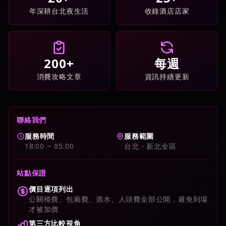
年深耕台北夜生活
收錄酒店店家
200+
每週
消費攻略文章
資訊持續更新
聯絡我們
服務時間
服務範圍
18:00 ~ 05:00
台北・新北全區
站點保證
價目逐項列出
公關檯費、包廂費、酒水、人頭費全部公開，避免到場
才被加價
第三方比較視角