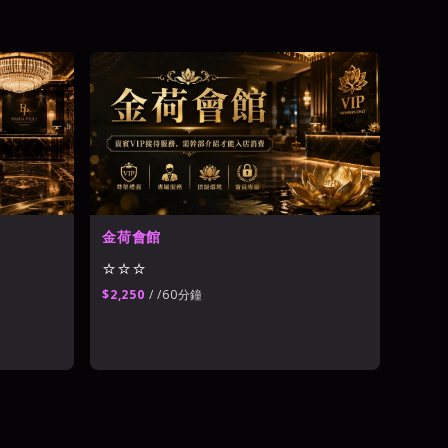
館
金荷會館
⭐⭐⭐
$2,250
/ /60分鐘