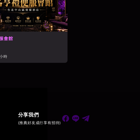
服會館
/小時
分享我們
(推薦好友成行享有招待)