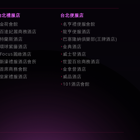
台北禮服店
台北便服店
金荷會館
名亨禮便服會館
百達妃麗商務酒店
龍亨便服酒店
特蘭斯酒店
巴塞隆納俱樂部(王牌酒店)
環球紫藤酒店
金典酒店
Focus麗緻酒店
威士登酒店
新濠禮服酒店會所
世盟百欣商務酒店
首席商務會館
金拿督酒店
皇家禮服酒店
威晶酒店
101酒店會館