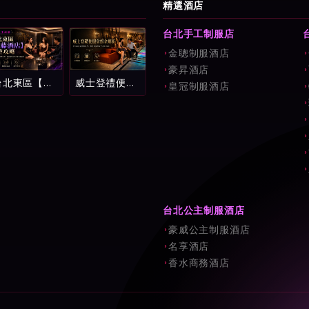
精選酒店
台北手工制服店
金聰制服酒店
豪昇酒店
台北東區【紫
威士登禮便服
皇冠制服酒店
藤酒店】完整
會館全解析：
攻略：環球紫
中山區頂級消
藤名店消費試
費流程、費用
算、看台制玩
試算與新手避
法與新手避雷
坑指南
指南
台北公主制服酒店
豪威公主制服酒店
名享酒店
香水商務酒店