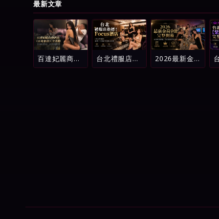
最新文章
百達妃麗商務
台北禮服店指
2026最新金
酒店（百達酒
標！Focus酒
荷會館完整開
店）全攻略：
店（原忠孝麗
箱：台北酒店
2026最新消
緻）消費方式
消費明細、五
費介紹、五星
與新手進場全
星評鑑與新手
評級與避坑指
攻略
避坑指南
南