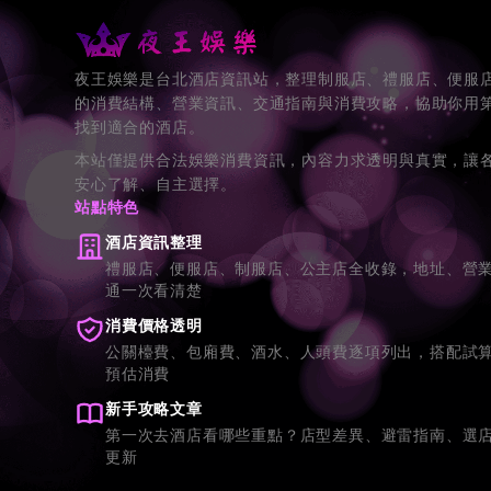
夜王娛樂是台北酒店資訊站，整理制服店、禮服店、便服
的消費結構、營業資訊、交通指南與消費攻略，協助你用
找到適合的酒店。
本站僅提供合法娛樂消費資訊，內容力求透明與真實，讓
安心了解、自主選擇。
站點特色
酒店資訊整理
禮服店、便服店、制服店、公主店全收錄，地址、營
通一次看清楚
消費價格透明
公關檯費、包廂費、酒水、人頭費逐項列出，搭配試
預估消費
新手攻略文章
第一次去酒店看哪些重點？店型差異、避雷指南、選
更新