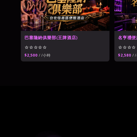
名亨禮便
巴塞隆納俱樂部(王牌酒店)
⭐⭐⭐⭐
⭐⭐⭐⭐⭐
$2,580
/ 
$2,500
/ /小時