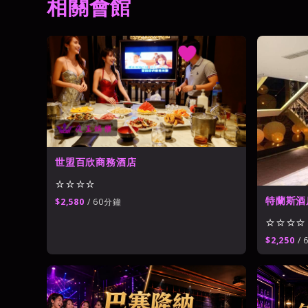
相關會館
世盟百欣商務酒店
⭐⭐⭐⭐
台北公主制服酒店
→
豪威公主制服酒店
⭐⭐⭐⭐
世盟百欣商務酒店
⭐⭐⭐⭐
特蘭斯酒
$2,580
/ 60分鐘
⭐⭐⭐⭐
$2,250
/ 