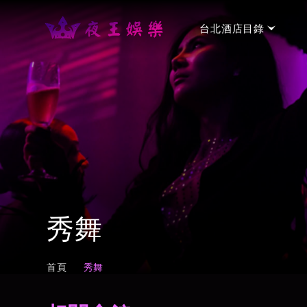
台北酒店目錄
台北手工制服店
→
金聰制服酒店
⭐⭐⭐
台北禮服店
→
金荷會館
⭐⭐⭐
秀舞
新濠禮服酒店會所
⭐⭐⭐
台北便服店
→
首頁
秀舞
名亨禮便服會館
⭐⭐⭐⭐