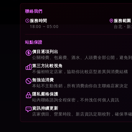
聯絡我們
服務時間
服務範圍
18:00 ~ 05:00
台北・新
站點保證
價目逐項列出
公關檯費、包廂費、酒水、人頭費全部公開，避免
第三方比較視角
不偏袒特定店家，協助你比較店型差異與消費結構
無強迫消費
本站不主動推銷，所有消費由你自主聯絡店家決定
隱私嚴格保護
站內聯絡諮詢全程保密，不外洩任何個人資訊
資訊持續更新
店家價目、營業時段、新店資訊定期校對，確保準