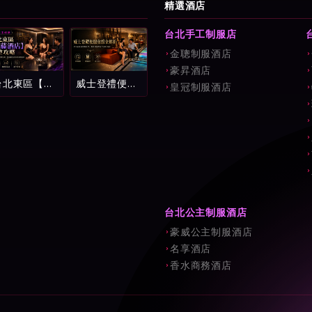
精選酒店
台北手工制服店
金聰制服酒店
豪昇酒店
台北東區【紫
威士登禮便服
皇冠制服酒店
藤酒店】完整
會館全解析：
攻略：環球紫
中山區頂級消
藤名店消費試
費流程、費用
算、看台制玩
試算與新手避
法與新手避雷
坑指南
指南
台北公主制服酒店
豪威公主制服酒店
名享酒店
香水商務酒店