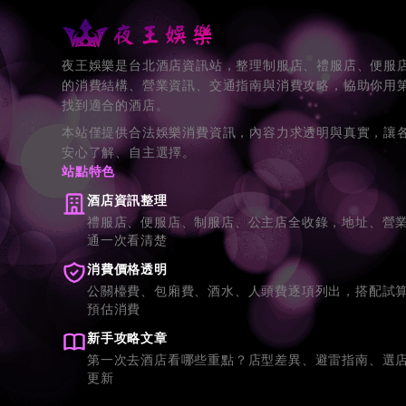
夜王娛樂是台北酒店資訊站，整理制服店、禮服店、便服
的消費結構、營業資訊、交通指南與消費攻略，協助你用
找到適合的酒店。
本站僅提供合法娛樂消費資訊，內容力求透明與真實，讓
安心了解、自主選擇。
站點特色
酒店資訊整理
禮服店、便服店、制服店、公主店全收錄，地址、營
通一次看清楚
消費價格透明
公關檯費、包廂費、酒水、人頭費逐項列出，搭配試
預估消費
新手攻略文章
第一次去酒店看哪些重點？店型差異、避雷指南、選
更新