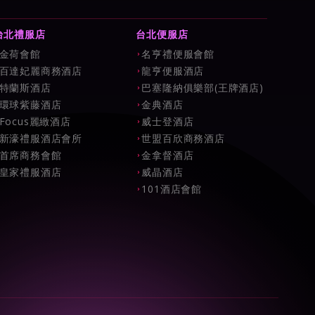
台北禮服店
台北便服店
金荷會館
名亨禮便服會館
百達妃麗商務酒店
龍亨便服酒店
特蘭斯酒店
巴塞隆納俱樂部(王牌酒店)
環球紫藤酒店
金典酒店
Focus麗緻酒店
威士登酒店
新濠禮服酒店會所
世盟百欣商務酒店
首席商務會館
金拿督酒店
皇家禮服酒店
威晶酒店
101酒店會館