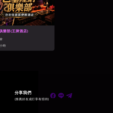
俱樂部(王牌酒店)
⭐
/小時
分享我們
(推薦好友成行享有招待)