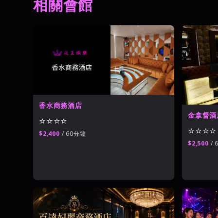
相關會館
世盟百欣商務酒店
⭐⭐⭐⭐
台北公主制服酒店
→
豪威公主制服酒店
⭐⭐⭐⭐
香水商務酒店
金拿督酒
⭐⭐⭐⭐
⭐⭐⭐⭐
$2,400
/ 60分鐘
$2,500
/ 