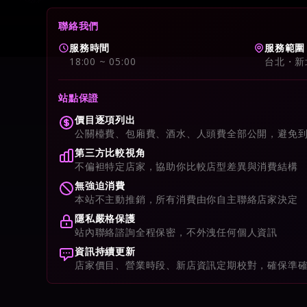
聯絡我們
服務時間
服務範圍
18:00 ~ 05:00
台北・新
站點保證
價目逐項列出
公關檯費、包廂費、酒水、人頭費全部公開，避免
第三方比較視角
不偏袒特定店家，協助你比較店型差異與消費結構
無強迫消費
本站不主動推銷，所有消費由你自主聯絡店家決定
隱私嚴格保護
站內聯絡諮詢全程保密，不外洩任何個人資訊
資訊持續更新
店家價目、營業時段、新店資訊定期校對，確保準