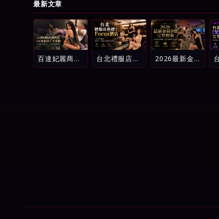
最新文章
百達妃麗商務
台北禮服店指
2026最新金
酒店（百達酒
標！Focus酒
荷會館完整開
店）全攻略：
店（原忠孝麗
箱：台北酒店
2026最新消
緻）消費方式
消費明細、五
費介紹、五星
與新手進場全
星評鑑與新手
評級與避坑指
攻略
避坑指南
南