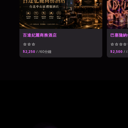
百達妃麗商務酒店
巴塞隆納
⭐⭐⭐
⭐⭐⭐⭐
$2,250
/ /60分鐘
$2,500
/ 