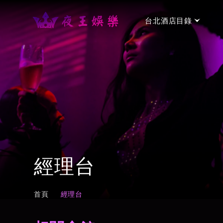
台北酒店目錄
台北手工制服店
→
金聰制服酒店
⭐⭐⭐
台北禮服店
→
金荷會館
⭐⭐⭐
經理台
新濠禮服酒店會所
⭐⭐⭐
台北便服店
→
首頁
經理台
名亨禮便服會館
⭐⭐⭐⭐