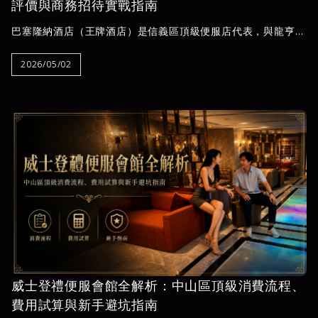
評價與商務招待實戰指南
巴塞隆納酒店（王牌酒店）是信義區頂級便服店代表，與龍亨酒
店、101頂級招待會所並列三大巨頭。本文完整解析消費試算、
公關類型、進場流程與商務招待安排，並揭露新手常踩的費用陷
2026/05/02
阱，由夜王娛樂提供透明報價與五星評分，協助你在進場前掌握
所有細節。
威士登禮便服會館全解析：中山區頂級消費流程、
費用試算與新手避坑指南