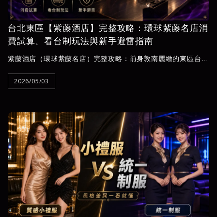
台北東區【紫藤酒店】完整攻略：環球紫藤名店消
費試算、看台制玩法與新手避雷指南
紫藤酒店（環球紫藤名店）完整攻略：前身敦南麗緻的東區台北
禮服店，採看台制選妃，午晚場公關各有特色。本文收錄透明費
用明細、2人至4人實際消費試算、新手防灌單教學與進場流
2026/05/03
程，協助商務客與初訪者安心掌握每一筆消費。