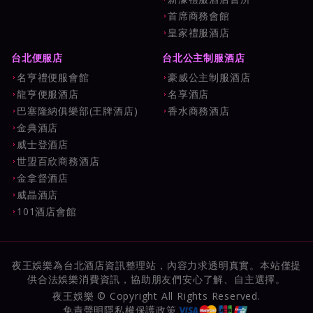
首席商務會館
皇家禮服酒店
台北便服店
台北公主制服酒店
名亨禮便服會館
豪威公主制服酒店
龍亨便服酒店
名享酒店
巴塞隆納俱樂部(王牌酒店)
香水商務酒店
金典酒店
威士登酒店
世盟百欣商務酒店
金拿督酒店
威晶酒店
101酒店會館
夜王娛樂為台北酒店資訊整理站，內容力求透明真實。本站僅提
供合法娛樂消費資訊，協助朋友們安心了解、自主選擇。
夜王娛樂 © Copyright All Rights Reserved.
免責聲明
隱私權保護政策