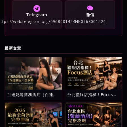
Telegram
微信
https://web.telegram.org/0968001424
NK0968001424
最新文章
百達妃麗商務酒店（百達酒
台北禮服店指標！Focus酒
店）全攻略：2026最新消費
店（原忠孝麗緻）消費方式
介紹、五星評級與避坑指南
與新手進場全攻略