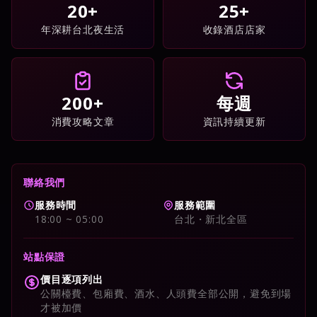
20+
25+
年深耕台北夜生活
收錄酒店店家
200+
每週
消費攻略文章
資訊持續更新
聯絡我們
服務時間
服務範圍
18:00 ~ 05:00
台北・新北全區
站點保證
價目逐項列出
公關檯費、包廂費、酒水、人頭費全部公開，避免到場
才被加價