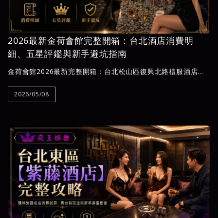
2026最新金荷會館完整開箱：台北酒店消費明
細、五星評鑑與新手避坑指南
金荷會館2026最新完整開箱：台北松山區復興北路禮服酒店消
費明細、包廂費、檯費、少爺小費一次看懂，夜王娛樂實地評鑑
五星評分，附新手防灌單指南與進場SOP，幫你避開常見坑點，
2026/05/08
輕鬆安排商務應酬或首次消費。