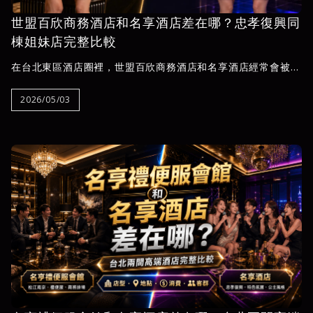
世盟百欣商務酒店和名享酒店差在哪？忠孝復興同
棟姐妹店完整比較
在台北東區酒店圈裡，世盟百欣商務酒店和名享酒店經常會被放
在一起比較，原因很簡單：兩間都位於台北市忠孝東路三段305
號，鄰近捷運忠孝復興站與SOGO商圈，而且彼此屬於同棟樓的
2026/05/03
姐妹店配置。對第一次查台北酒店的人來說，很容易以為兩間只
是名字不同，實際上卻不太清楚該怎麼選。