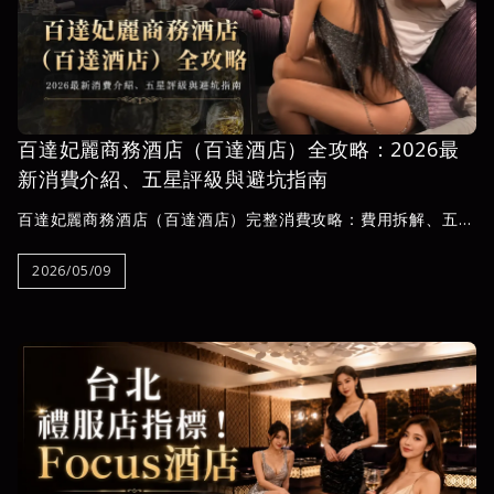
百達妃麗商務酒店（百達酒店）全攻略：2026最
新消費介紹、五星評級與避坑指南
百達妃麗商務酒店（百達酒店）完整消費攻略：費用拆解、五星
評級、進場流程與防灌單眉角，夜王娛樂為你整理中山區林森北
路這家禮服店的真實數據與實用建議。
2026/05/09