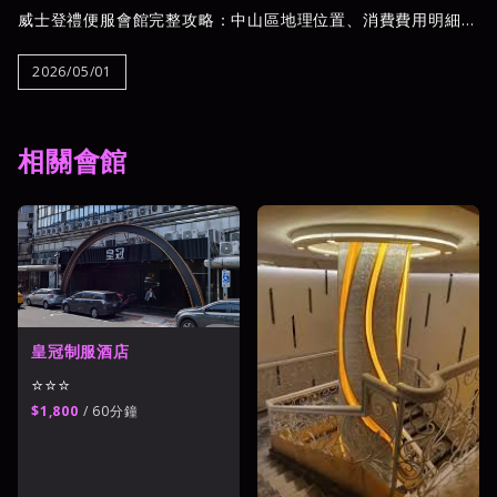
威士登禮便服會館完整攻略：中山區地理位置、消費費用明細
（包廂費、台費、人頭費）、進場流程Step by Step，以及新
手常見誤區破解。夜王娛樂提供透明費用試算與18:00–05:00專
2026/05/01
業客服，幫你安心規劃每一次消費。
相關會館
皇冠制服酒店
⭐⭐⭐
$1,800
/ 60分鐘