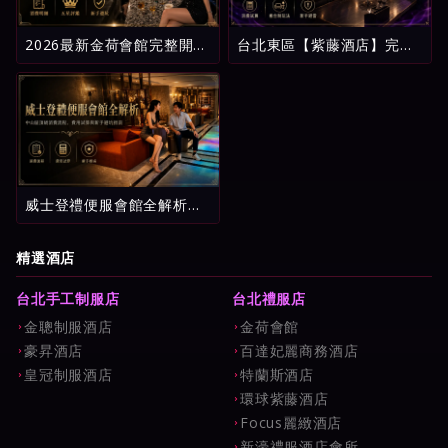
2026最新金荷會館完整開
台北東區【紫藤酒店】完整
箱：台北酒店消費明細、五
攻略：環球紫藤名店消費試
星評鑑與新手避坑指南
算、看台制玩法與新手避雷
指南
威士登禮便服會館全解析：
中山區頂級消費流程、費用
試算與新手避坑指南
精選酒店
台北手工制服店
台北禮服店
金聰制服酒店
金荷會館
豪昇酒店
百達妃麗商務酒店
皇冠制服酒店
特蘭斯酒店
環球紫藤酒店
Focus麗緻酒店
新濠禮服酒店會所