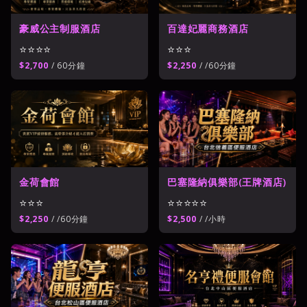
豪威公主制服酒店
百達妃麗商務酒店
⭐⭐⭐⭐
⭐⭐⭐
$2,700
/ 60分鐘
$2,250
/ /60分鐘
金荷會館
巴塞隆納俱樂部(王牌酒店)
⭐⭐⭐
⭐⭐⭐⭐⭐
$2,250
/ /60分鐘
$2,500
/ /小時