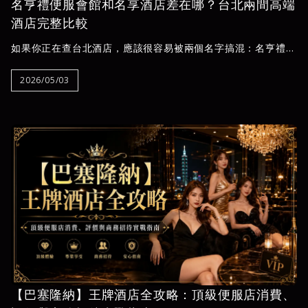
名亨禮便服會館和名享酒店差在哪？台北兩間高端
酒店完整比較
如果你正在查台北酒店，應該很容易被兩個名字搞混：名亨禮便
服會館和名享酒店。這兩間名稱只差一個字，念起來也相當接
近，加上都屬於台北高端酒店圈內知名店家，因此不少第一次了
2026/05/03
解台北酒店的人，常會以為它們是同一家，或是不清楚到底該怎
麼選。
【巴塞隆納】王牌酒店全攻略：頂級便服店消費、