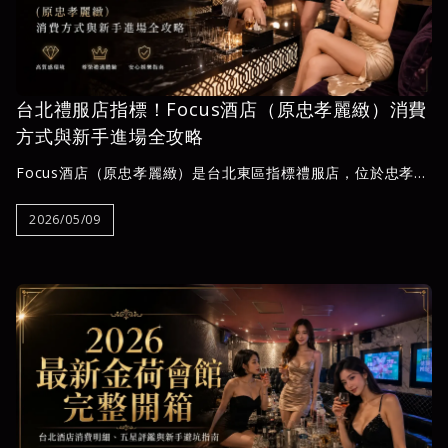
台北禮服店指標！Focus酒店（原忠孝麗緻）消費
方式與新手進場全攻略
Focus酒店（原忠孝麗緻）是台北東區指標禮服店，位於忠孝東
路四段統領大樓11樓。本文完整拆解包廂費、台費、少爺小費
等消費明細，帶你看懂選妃流程、防坑技巧與兩小時預算試算，
2026/05/09
是商務應酬族與新手第一次進場必讀的實用指南。