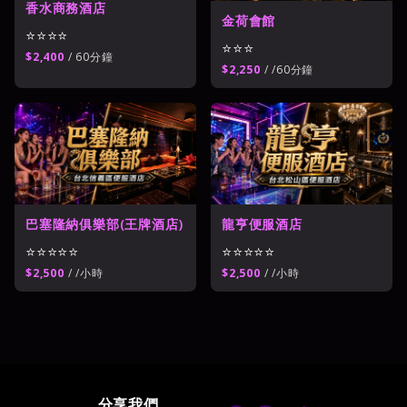
香水商務酒店
金荷會館
⭐⭐⭐⭐
⭐⭐⭐
$2,400
/ 60分鐘
$2,250
/ /60分鐘
巴塞隆納俱樂部(王牌酒店)
龍亨便服酒店
⭐⭐⭐⭐⭐
⭐⭐⭐⭐⭐
$2,500
/ /小時
$2,500
/ /小時
分享我們