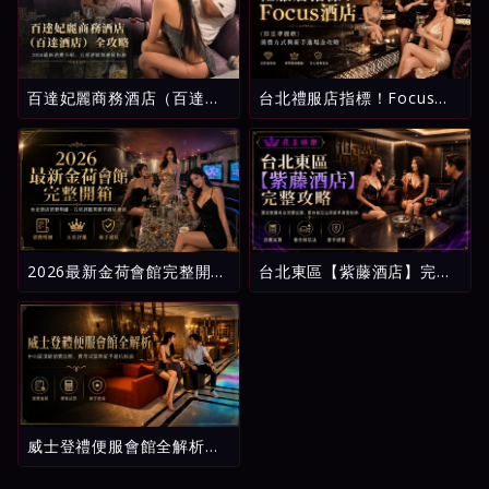
百達妃麗商務酒店（百達酒
台北禮服店指標！Focus酒
店）全攻略：2026最新消費
店（原忠孝麗緻）消費方式
介紹、五星評級與避坑指南
與新手進場全攻略
2026最新金荷會館完整開
台北東區【紫藤酒店】完整
箱：台北酒店消費明細、五
攻略：環球紫藤名店消費試
星評鑑與新手避坑指南
算、看台制玩法與新手避雷
指南
威士登禮便服會館全解析：
中山區頂級消費流程、費用