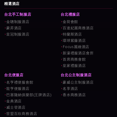
試算與新手避坑指南
精選酒店
台北手工制服店
台北禮服店
金聰制服酒店
金荷會館
豪昇酒店
百達妃麗商務酒店
皇冠制服酒店
特蘭斯酒店
環球紫藤酒店
Focus麗緻酒店
新濠禮服酒店會所
首席商務會館
皇家禮服酒店
台北便服店
台北公主制服酒店
名亨禮便服會館
豪威公主制服酒店
龍亨便服酒店
名享酒店
巴塞隆納俱樂部(王牌酒店)
香水商務酒店
金典酒店
威士登酒店
世盟百欣商務酒店