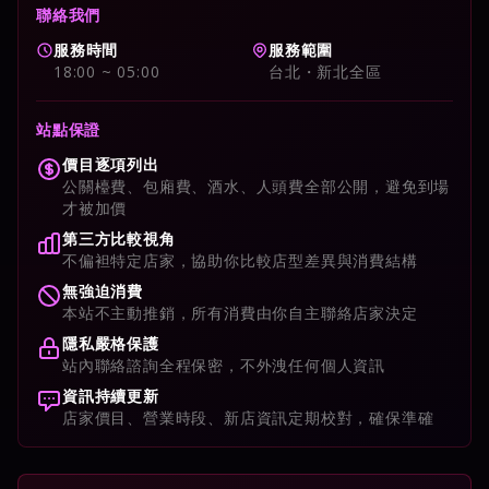
聯絡我們
服務時間
服務範圍
18:00 ~ 05:00
台北・新北全區
站點保證
價目逐項列出
公關檯費、包廂費、酒水、人頭費全部公開，避免到場
才被加價
第三方比較視角
不偏袒特定店家，協助你比較店型差異與消費結構
無強迫消費
本站不主動推銷，所有消費由你自主聯絡店家決定
隱私嚴格保護
站內聯絡諮詢全程保密，不外洩任何個人資訊
資訊持續更新
店家價目、營業時段、新店資訊定期校對，確保準確