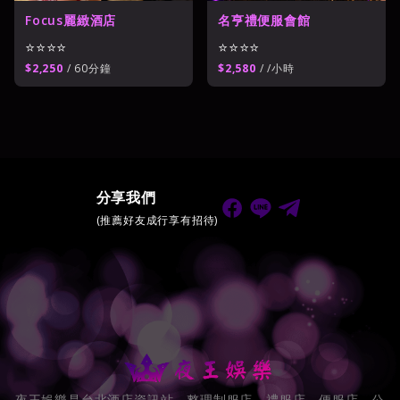
Focus麗緻酒店
名亨禮便服會館
⭐⭐⭐⭐
⭐⭐⭐⭐
$2,250
/ 60分鐘
$2,580
/ /小時
分享我們
(推薦好友成行享有招待)
夜王娛樂是台北酒店資訊站，整理制服店、禮服店、便服店、公