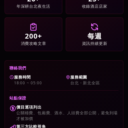
年深耕台北夜生活
收錄酒店店家
200+
每週
消費攻略文章
資訊持續更新
聯絡我們
服務時間
服務範圍
18:00 ~ 05:00
台北・新北全區
站點保證
價目逐項列出
公關檯費、包廂費、酒水、人頭費全部公開，避免到場
才被加價
第三方比較視角