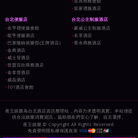
首席商務會館
皇家禮服酒店
台北便服店
台北公主制服酒店
名亨禮便服會館
豪威公主制服酒店
龍亨便服酒店
名享酒店
巴塞隆納俱樂部(王牌酒店)
香水商務酒店
金典酒店
威士登酒店
世盟百欣商務酒店
金拿督酒店
威晶酒店
101酒店會館
夜王娛樂為台北酒店資訊整理站，內容力求透明真實。本站僅提
供合法娛樂消費資訊，協助朋友們安心了解、自主選擇。
夜王娛樂 © Copyright All Rights Reserved.
免責聲明
隱私權保護政策