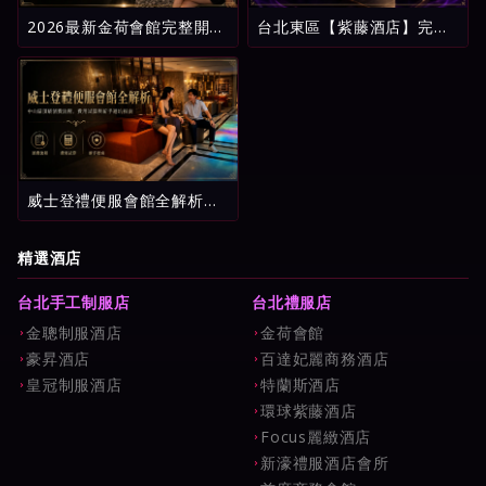
2026最新金荷會館完整開
台北東區【紫藤酒店】完整
箱：台北酒店消費明細、五
攻略：環球紫藤名店消費試
星評鑑與新手避坑指南
算、看台制玩法與新手避雷
指南
威士登禮便服會館全解析：
中山區頂級消費流程、費用
試算與新手避坑指南
精選酒店
台北手工制服店
台北禮服店
金聰制服酒店
金荷會館
豪昇酒店
百達妃麗商務酒店
皇冠制服酒店
特蘭斯酒店
環球紫藤酒店
Focus麗緻酒店
新濠禮服酒店會所