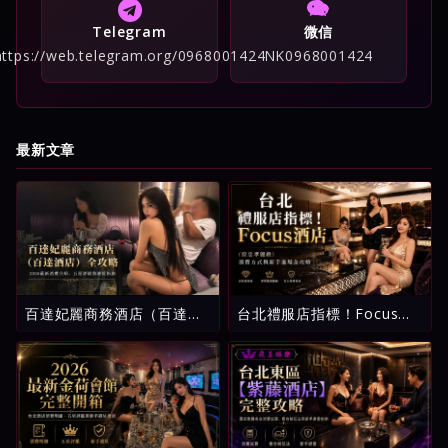
Telegram
微信
https://web.telegram.org/0968001424
NK0968001424
最新文章
百達妃麗商務酒店（百達酒
台北禮服店指標！Focus酒
店）全攻略：2026最新消費
店（原忠孝麗緻）消費方式
介紹、五星評級與避坑指南
與新手進場全攻略