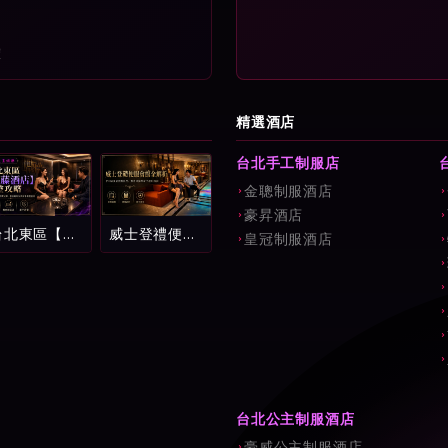
確
精選酒店
台北手工制服店
金聰制服酒店
豪昇酒店
台北東區【紫
威士登禮便服
皇冠制服酒店
藤酒店】完整
會館全解析：
攻略：環球紫
中山區頂級消
藤名店消費試
費流程、費用
算、看台制玩
試算與新手避
法與新手避雷
坑指南
指南
台北公主制服酒店
豪威公主制服酒店