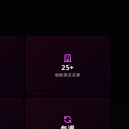
25+
收錄酒店店家
每週