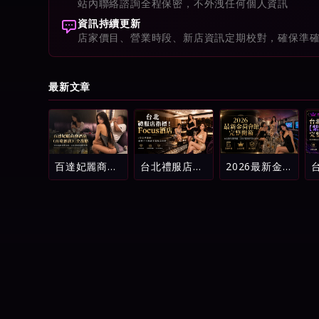
站內聯絡諮詢全程保密，不外洩任何個人資訊
資訊持續更新
店家價目、營業時段、新店資訊定期校對，確保準
最新文章
百達妃麗商務
台北禮服店指
2026最新金
酒店（百達酒
標！Focus酒
荷會館完整開
店）全攻略：
店（原忠孝麗
箱：台北酒店
2026最新消
緻）消費方式
消費明細、五
費介紹、五星
與新手進場全
星評鑑與新手
評級與避坑指
攻略
避坑指南
南