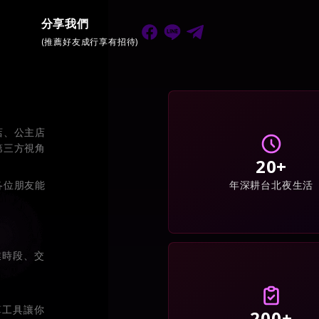
分享我們
(推薦好友成行享有招待)
店、公主店
第三方視角
20+
年深耕台北夜生活
各位朋友能
業時段、交
算工具讓你
200+