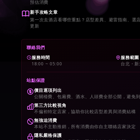
預估消費
新手攻略文章
第一次去酒店看哪些重點？店型差異、避雷指南、選
更新
聯絡我們
服務時間
服務範圍
18:00 ~ 05:00
台北・新
站點保證
價目逐項列出
公關檯費、包廂費、酒水、人頭費全部公開，避免
第三方比較視角
不偏袒特定店家，協助你比較店型差異與消費結構
無強迫消費
本站不主動推銷，所有消費由你自主聯絡店家決定
隱私嚴格保護