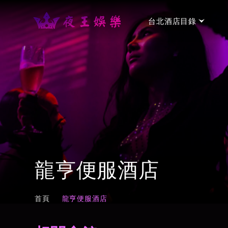
台北酒店目錄
台北手工制服店
→
金聰制服酒店
⭐⭐⭐
台北禮服店
→
金荷會館
⭐⭐⭐
龍亨便服酒店
新濠禮服酒店會所
⭐⭐⭐
台北便服店
→
首頁
龍亨便服酒店
名亨禮便服會館
⭐⭐⭐⭐