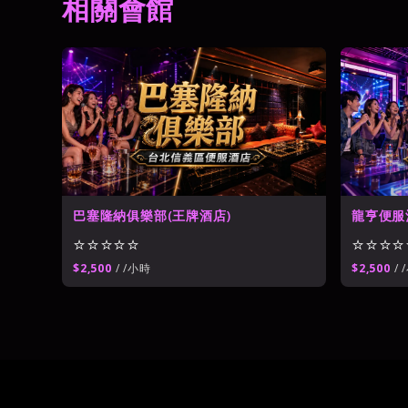
相關會館
世盟百欣商務酒店
⭐⭐⭐⭐
台北公主制服酒店
→
豪威公主制服酒店
⭐⭐⭐⭐
巴塞隆納俱樂部(王牌酒店)
龍亨便服
⭐⭐⭐⭐⭐
⭐⭐⭐⭐
$2,500
/ /小時
$2,500
/ 