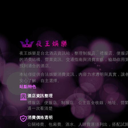
夜王娛樂是台北酒店資訊站，整理制服店、禮服店、便服
的消費結構、營業資訊、交通指南與消費攻略，協助你用
找到適合的酒店。
本站僅提供合法娛樂消費資訊，內容力求透明與真實，讓
安心了解、自主選擇。
站點特色
酒店資訊整理
禮服店、便服店、制服店、公主店全收錄，地址、營
通一次看清楚
消費價格透明
公關檯費、包廂費、酒水、人頭費逐項列出，搭配試